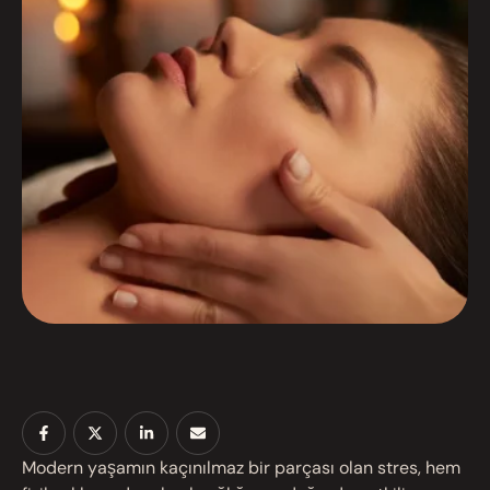
izlerden sadece bazıları. Beybûn Spa olarak,
Diyarbakır’da sunduğumuz profesyonel masaj
hizmetleriyle stresin vücut üzerindeki etkilerini
azaltmak, sizleri hem fiziksel hem de zihinsel
anlamda hafifletmek için …
Modern yaşamın kaçınılmaz bir parçası olan stres, hem