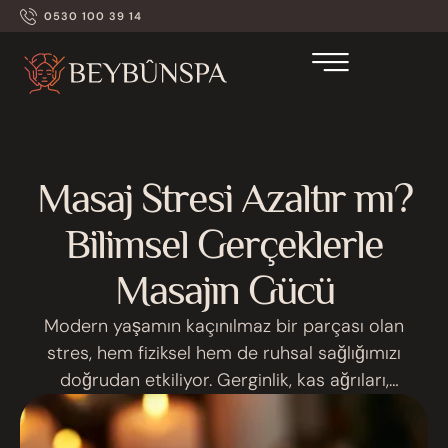
0530 100 39 14
Masaj Stresi Azaltır mı?
Bilimsel Gerçeklerle
Masajın Gücü
Modern yaşamın kaçınılmaz bir parçası olan
stres, hem fiziksel hem de ruhsal sağlığımızı
doğrudan etkiliyor. Gerginlik, kas ağrıları,
uykusuzluk ve sürekli yorgunluk hissi… Tüm bu
belirtiler stresin günlük yaşamımıza bıraktığı